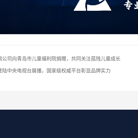
限公司向青岛市儿童福利院捐赠，共同关注孤残儿童成长
登陆中央电视台展播，国家级权威平台彰显品牌实力