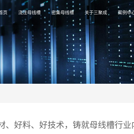
首页
浇注母线槽
密集母线槽
关于三聚成
案例中
材、好料、好技术，铸就母线槽行业