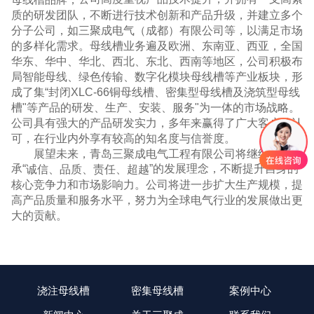
质的研发团队，不断进行技术创新和产品升级，并建立多个
分子公司，如三聚成电气（成都）有限公司等，以满足市场
的多样化需求。母线槽业务遍及欧洲、东南亚、西亚，全国
华东、华中、华北、西北、东北、西南等地区，公司积极布
局智能母线、绿色传输、数字化模块母线槽等产业板块，形
成了集“封闭XLC-66铜母线槽、密集型母线槽及浇筑型母线
槽"等产品的研发、生产、安装、服务"为一体的市场战略。
公司具有强大的产品研发实力，多年来赢得了广大客户的认
可，在行业内外享有较高的知名度与信誉度。
展望未来，青岛三聚成电气工程有限公司将继续秉
承“
”的发展理念，不断提升自身的
诚信、品质、责任、超越
核心竞争力和市场影响力。公司将进一步扩大生产规模，提
高产品质量和服务水平，努力为全球电气行业的发展做出更
大的贡献。
浇注母线槽
密集母线槽
案例中心