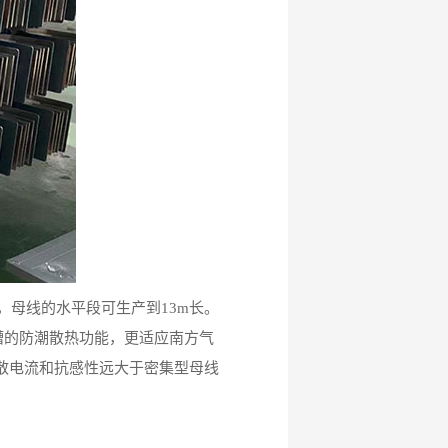
，母线的水平段可生产到13m长。
槽的防潮散热功能，更适应南方气
散电流和抗感性远大于密集型母线