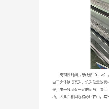
高韧性封闭式母线槽（CFW）
由于壳体制成瓦沟，坑沟位置故意
候；由于线间有一定的间隙，降低
槽，因此在相同规格的比较中，其