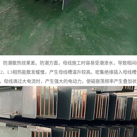
）。防潮散热效果差。防潮方面，母线施工时容易受潮渗水，导致相
L2、L3相热能散发缓慢，产生母线槽温升较高。密集绝缘插入母线
小，母线通过大电流时，产生强大的电动力，使磁振荡频率产生叠加