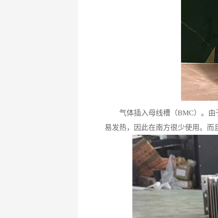
气体插入母线槽（BMC）。
易发热，因此在南方很少使用。而