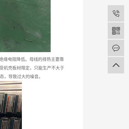
的
甄
如
母
别
何
线
优
选
槽
质
择
厂
母
母
家？
线
线
槽
槽
间绝缘电阻降低。母线的排热主要靠
厂
厂
槽受机壳板材限定，只能生产不大于
家？
家？
状态，导致过大的噪音。