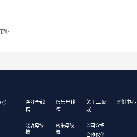
？
用到？
9号
浇注母线
密集母线
关于三聚
案例中心
槽
槽
成
浇筑母线
密集母线
公司介绍
槽
槽
合作伙伴